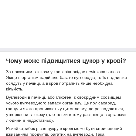
Чому може підвищитися цукор у крові?
За показники глюкози у крові відповідає печінкова залоза.
Якщо в організм надійшло багато вуглеводів, то їх надлишки
осядуть у печінці, а в кров потрапить лише необхідна
кількість.
Вуглеводи в печінці, або глікоген, є своєрідним сховищем
усього вуглеводного запасу організму. Це полісахарид,
гранули якого проникають у цитоплазму, де розпадаються,
утворюючи глюкозу (але тільки в тому разі, якщо в організмі
людини її недостатньо).
Різкий стрибок рівня цукру в крові може бути спричинений
вживанням продуктів, багатих на вуглеводи. Така