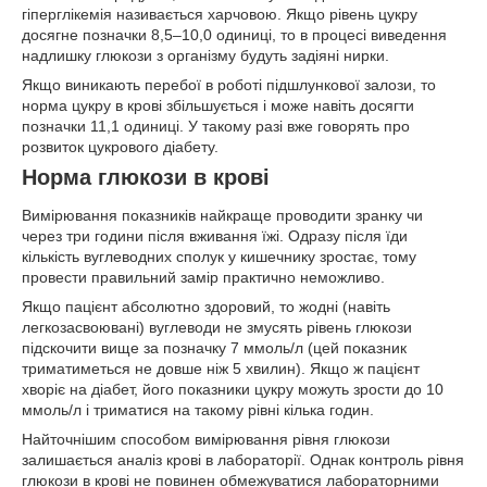
гіперглікемія називається харчовою. Якщо рівень цукру
досягне позначки 8,5–10,0 одиниці, то в процесі виведення
надлишку глюкози з організму будуть задіяні нирки.
Якщо виникають перебої в роботі підшлункової залози, то
норма цукру в крові збільшується і може навіть досягти
позначки 11,1 одиниці. У такому разі вже говорять про
розвиток цукрового діабету.
Норма глюкози в крові
Вимірювання показників найкраще проводити зранку чи
через три години після вживання їжі. Одразу після їди
кількість вуглеводних сполук у кишечнику зростає, тому
провести правильний замір практично неможливо.
Якщо пацієнт абсолютно здоровий, то жодні (навіть
легкозасвоювані) вуглеводи не змусять рівень глюкози
підскочити вище за позначку 7 ммоль/л (цей показник
триматиметься не довше ніж 5 хвилин). Якщо ж пацієнт
хворіє на діабет, його показники цукру можуть зрости до 10
ммоль/л і триматися на такому рівні кілька годин.
Найточнішим способом вимірювання рівня глюкози
залишається аналіз крові в лабораторії. Однак контроль рівня
глюкози в крові не повинен обмежуватися лабораторними