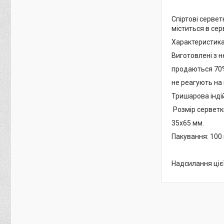
Спіртові серве
міститься в сер
Характеристика
Виготовлені з н
продаються 70
не реагують на 
Тришарова індій
Розмір серветк
35х65 мм.
Пакування: 100 
Надсилання ціє