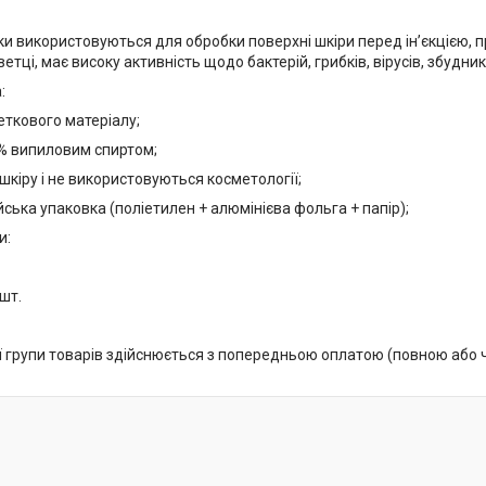
тки використовуються для обробки поверхні шкіри перед ін’єкцією,
ветці, має високу активність щодо бактерій, грибків, вірусів, збудни
:
еткового матеріалу;
% випиловим спиртом;
шкіру і не використовуються косметології;
ська упаковка (поліетилен + алюмінієва фольга + папір);
и:
шт.
ї групи товарів здійснюється з попередньою оплатою (повною або