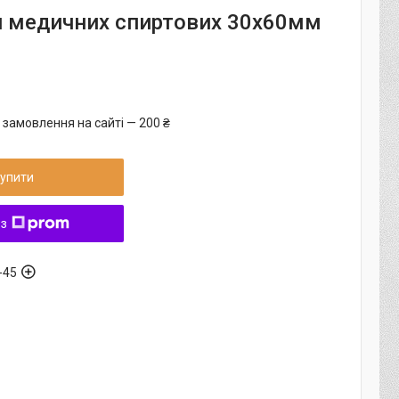
 медичних спиртових 30х60мм
 замовлення на сайті — 200 ₴
упити
 з
-45