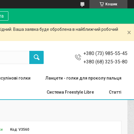
Кошик
та
ихідний. Ваша заявка буде оброблена в найближчий робочий
+380 (73) 985-55-45
+380 (68) 325-35-80
нсулінові голки
Ланцети - голки для проколу пальця
Система Freestyle Libre
Статті
ки
Код:
V3560