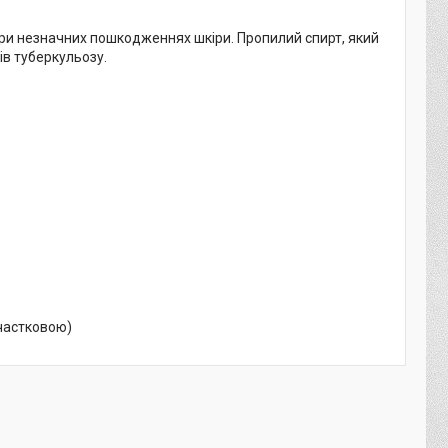
 при незначних пошкодженнях шкіри. Пропилий спирт, який
ків туберкульозу.
 частковою)