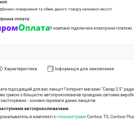
едбачено повернення та обмін даного товару належної якості
У компанії підключені електронні платежі
Характеристики
Інформація для замовлення
ати підходящий для вас ланцет? Інтернет магазин "Сахар 5.5" рад
які сумісні з більшістю автопроколювачів провідних світових виро
 у застосуванні - основні переваги даних ланцетів.
з наступними автопроколювачами:
опрокалыватель в комплекті з
глюкометрами
Contour TS, Contour Plu