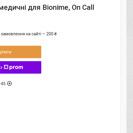
едичні для Bionime, On Call
 замовлення на сайті — 200 ₴
упити
 з
-45