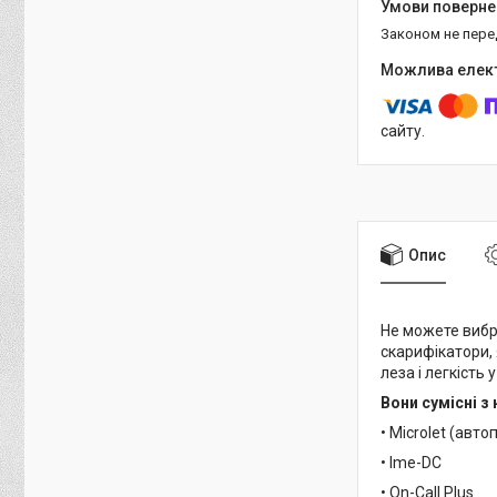
Законом не пер
сайту.
Опис
Не можете вибр
скарифікатори, 
леза і легкість
Вони сумісні 
• Microlet (авт
• Ime-DC
• On-Call Plus