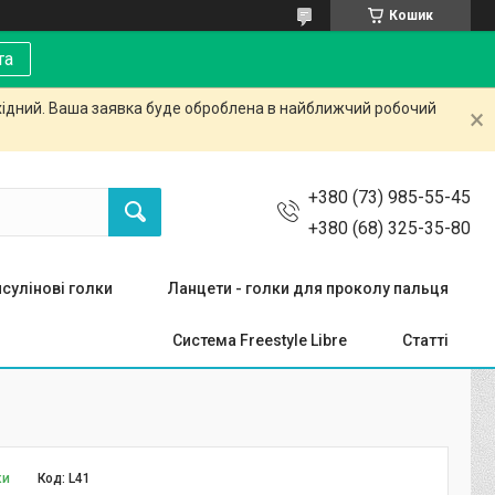
Кошик
та
ихідний. Ваша заявка буде оброблена в найближчий робочий
+380 (73) 985-55-45
+380 (68) 325-35-80
нсулінові голки
Ланцети - голки для проколу пальця
Система Freestyle Libre
Статті
ки
Код:
L41