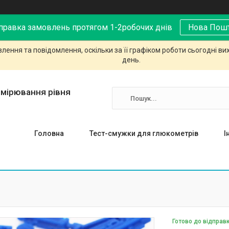
правка замовлень протягом 1-2робочих днів
Нова Пош
ення та повідомлення, оскільки за її графіком роботи сьогодні в
день.
имірювання рівня
Головна
Тест-смужки для глюкометрів
І
Готово до відправ