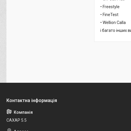
• Freestyle
• FineTest
• Wellion Calla
і багато інших 
САХАР 5.5