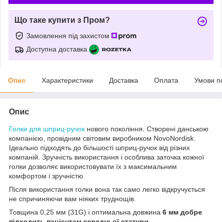
Що таке купити з Пром?
Замовлення під захистом
Доступна доставка
Опис
Характеристики
Доставка
Оплата
Умови п
Опис
Голки для шприц-ручок
нового покоління. Створені данською
компанією, провідним світовим виробником NovoNordisk.
Ідеально підходять до більшості шприц-ручок від різних
компаній. Зручність використання і особлива заточка кожної
голки дозволяє використовувати їх з максимальним
комфортом і зручністю.
Після використання голки вона так само легко відкручується
не спричиняючи вам ніяких труднощів.
Товщина 0,25 мм (31G) і оптимальна довжина
6 мм добре
підходить пацієнтам середньої статури.