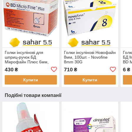
Голки інсулінові для
Голки інсулінові Новофайн
Голк
шприц-ручок БД
8мм, 100шт. - Novofine
БД 
Мікрофайн Плюс 6мм,
8mm 30G
BD M
100шт. -BD Micro-Fine Plus
430
710
6
₴
₴
₴
Купити
Купити
Подібні товари компанії