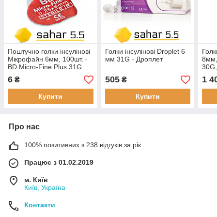
Поштучно голки інсулінові
Голки інсулінові Droplet 6
Голк
Мікрофайн 6мм, 100шт. -
мм 31G - Дроплет
8мм,
BD Micro-Fine Plus 31G
30G,
6
505
1 4
₴
₴
Купити
Купити
Про нас
100% позитивних з 238 відгуків за рік
Працює з 01.02.2019
м. Київ
Київ, Україна
Контакти