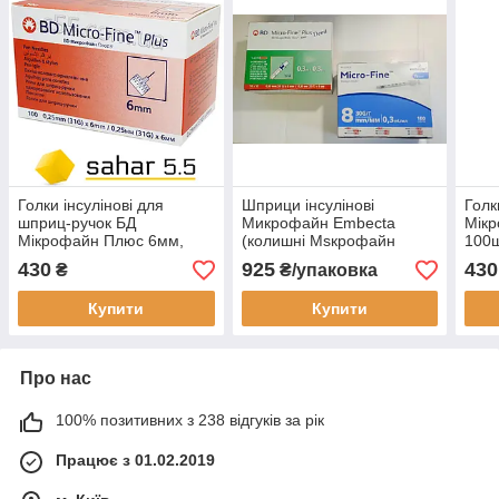
Голки інсулінові для
Шприци інсулінові
Голк
шприц-ручок БД
Микрофайн Embecta
Мікр
Мікрофайн Плюс 6мм,
(колишні Мsкрофайн
100ш
100шт. -BD Micro-Fine Plus
Демі) 0,3 ml - 100шт.
8mm 
430
925
430
₴
₴/упаковка
Купити
Купити
Про нас
100% позитивних з 238 відгуків за рік
Працює з 01.02.2019