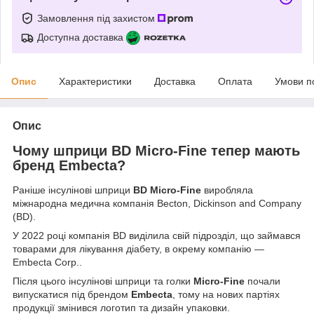
Замовлення під захистом
Доступна доставка
Опис
Характеристики
Доставка
Оплата
Умови п
Опис
Чому шприци BD Micro-Fine тепер мають
бренд Embecta?
Раніше інсулінові шприци
BD Micro-Fine
виробляла
міжнародна медична компанія Becton, Dickinson and Company
(BD).
У 2022 році компанія BD виділила свій підрозділ, що займався
товарами для лікування діабету, в окрему компанію —
Embecta Corp..
Після цього інсулінові шприци та голки
Micro-Fine
почали
випускатися під брендом
Embecta
, тому на нових партіях
продукції змінився логотип та дизайн упаковки.