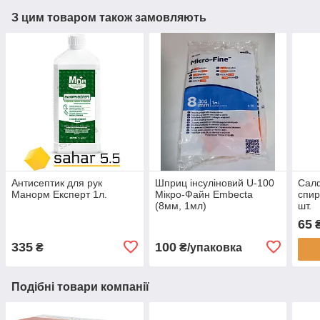
З цим товаром також замовляють
Антисептик для рук
Шприц інсуліновий U-100
Сал
Манорм Експерт 1л.
Мікро-Файн Embecta
спир
(8мм, 1мл)
шт.
65
335
100
₴
₴/упаковка
Подібні товари компанії