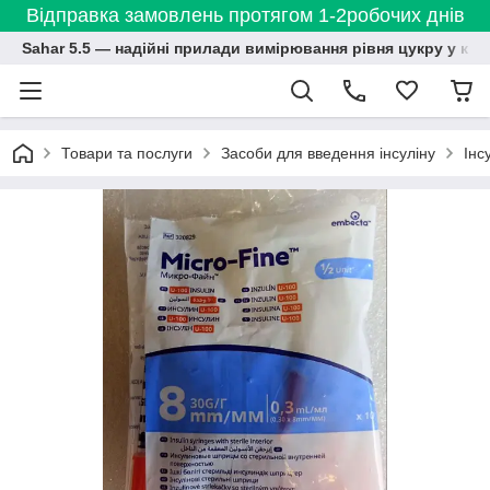
Відправка замовлень протягом 1-2робочих днів
Sahar 5.5 — надійні прилади вимірювання рівня цукру у кро
Товари та послуги
Засоби для введення інсуліну
Інс