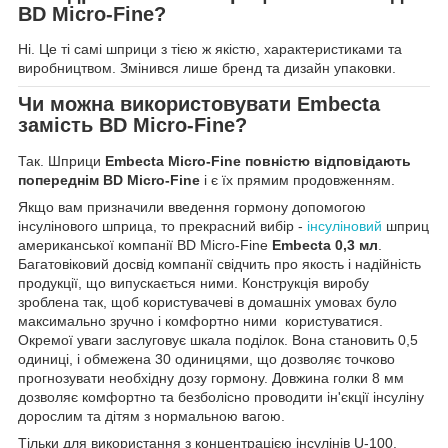
BD Micro-Fine?
Ні. Це ті самі шприци з тією ж якістю, характеристиками та
виробництвом. Змінився лише бренд та дизайн упаковки.
Чи можна використовувати Embecta
замість BD Micro-Fine?
Так. Шприци
Embecta Micro-Fine повністю відповідають
попереднім BD Micro-Fine
і є їх прямим продовженням.
Якщо вам призначили введення гормону допомогою
інсулінового шприца, то прекрасний вибір -
інсуліновий
шприц
американської компанії BD Micro-Fine
Embecta 0,3 мл
.
Багатовіковий досвід компанії свідчить про якость і надійність
продукції, що випускається ними. Конструкція виробу
зроблена так, щоб користувачеві в домашніх умовах було
максимально зручно і комфортно ними користуватися.
Окремої уваги заслуговує шкала поділок. Вона становить 0,5
одиниці, і обмежена 30 одиницями, що дозволяє
точково
прогнозувати необхідну дозу гормону.
Довжина голки 8 мм
дозволяє комфортно та безболісно проводити ін'єкції інсуліну
дорослим та дітям з нормальною вагою.
Тільки для використання з концентрацією інсулінів U-100.