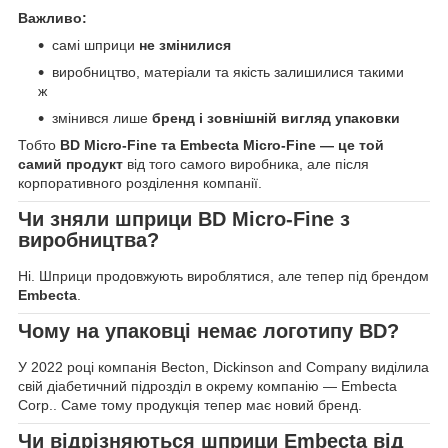
Важливо:
самі шприци
не змінилися
виробництво, матеріали та якість залишилися такими
ж
змінився лише
бренд і зовнішній вигляд упаковки
Тобто
BD Micro-Fine та Embecta Micro-Fine — це той
самий продукт
від того самого виробника, але після
корпоративного розділення компанії.
Чи зняли шприци BD Micro-Fine з
виробництва?
Ні. Шприци продовжують вироблятися, але тепер під брендом
Embecta
.
Чому на упаковці немає логотипу BD?
У 2022 році компанія Becton, Dickinson and Company виділила
свій діабетичний підрозділ в окрему компанію — Embecta
Corp.. Саме тому продукція тепер має новий бренд.
Чи відрізняються шприци Embecta від