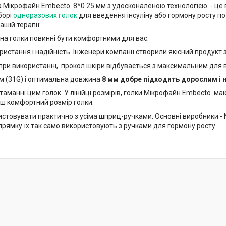
ка Мікрофайн Embecto 8*0.25 мм з удосконаленою технологією - це
борі
одноразових голок
для введення інсуліну або гормону росту по
шій терапії:
ина голки повинні бути комфортними для вас.
ристання і надійність. Інженери компанії створили якісний продукт 
 при використанні, прокол шкіри відбувається з максимальним для 
м (31G) і оптимальна довжина
8 мм добре підходить дорослим і 
ритаманні цим голок. У лінійці розмірів, голки Мікрофайн Embecto
ьш комфортний розмір голки.
стовувати практично з усіма шприц-ручками. Основні виробники - Novo 
прямку їх так само використовують з ручками для гормону росту.