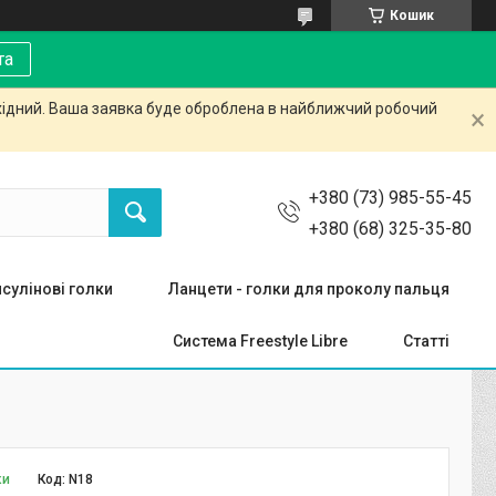
Кошик
та
ихідний. Ваша заявка буде оброблена в найближчий робочий
+380 (73) 985-55-45
+380 (68) 325-35-80
нсулінові голки
Ланцети - голки для проколу пальця
Система Freestyle Libre
Статті
ки
Код:
N18