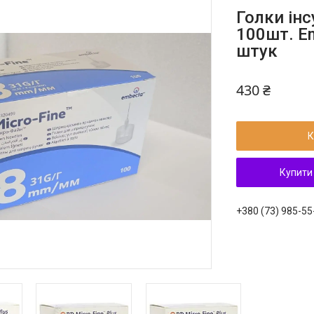
Голки ін
100шт. Em
штук
430 ₴
К
Купити
+380 (73) 985-55