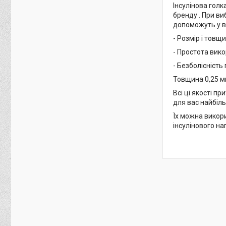
Інсулінова гол
бренду . При ви
допоможуть у ва
- Розмір і товщ
- Простота вико
- Безболісність
Товщина 0,25 м
Всі ці якості п
для вас найбіл
Їх можна викори
інсулінового на