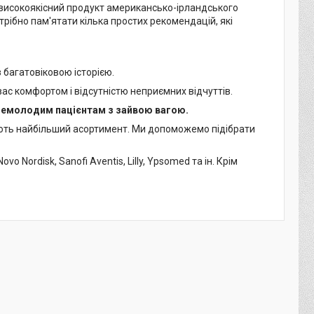
 високоякісний продукт американсько-ірландського
трібно пам'ятати кілька простих рекомендацій, які
з багатовіковою історією.
вас комфортом і відсутністю неприємних відчуттів.
немолодим пацієнтам з зайвою вагою.
 мають найбільший асортимент. Ми допоможемо підібрати
Nordisk, Sanofi Aventis, Lilly, Ypsomed та ін. Крім