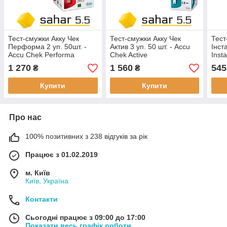
Тест-смужки Акку Чек
Тест-смужки Акку Чек
Тест
Перформа 2 уп. 50шт. -
Актив 3 уп. 50 шт. - Accu
Інст
Accu Chek Performa
Chek Active
Inst
1 270
1 560
545
₴
₴
Купити
Купити
Про нас
100% позитивних з 238 відгуків за рік
Працює з 01.02.2019
м. Київ
Київ, Україна
Контакти
Сьогодні працює з 09:00 до 17:00
Показати весь графік роботи