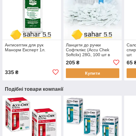
Антисептик для рук
Ланцети до ручки
Сал
Манорм Експерт 1л.
Софтклікс (Accu Chek
спир
Softclix) 28G, 100 шт в
шт.
упаковці
205
65
₴
335
₴
Купити
Подібні товари компанії