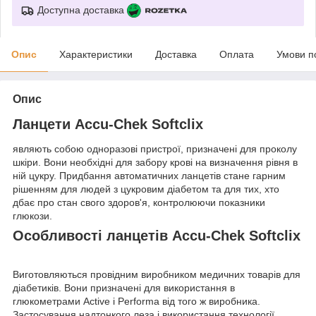
Доступна доставка
Опис
Характеристики
Доставка
Оплата
Умови п
Опис
Ланцети Accu-Chek Softclix
являють собою одноразові пристрої, призначені для проколу
шкіри. Вони необхідні для забору крові на визначення рівня в
ній цукру. Придбання автоматичних ланцетів стане гарним
рішенням для людей з цукровим діабетом та для тих, хто
дбає про стан свого здоров'я, контролюючи показники
глюкози.
Особливості ланцетів Accu-Chek Softclix
Виготовляються провідним виробником медичних товарів для
діабетиків. Вони призначені для використання в
глюкометрами Active і Performa від того ж виробника.
Застосування надтонкого леза і використання технології