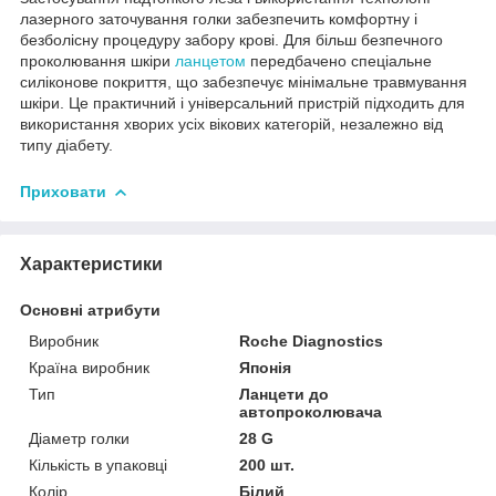
лазерного заточування голки забезпечить комфортну і
безболісну процедуру забору крові. Для більш безпечного
проколювання шкіри
ланцетом
передбачено спеціальне
силіконове покриття, що забезпечує мінімальне травмування
шкіри. Це практичний і універсальний пристрій підходить для
використання хворих усіх вікових категорій, незалежно від
типу діабету.
Приховати
Характеристики
Основні атрибути
Виробник
Roche Diagnostics
Країна виробник
Японія
Тип
Ланцети до
автопроколювача
Діаметр голки
28 G
Кількість в упаковці
200 шт.
Колір
Білий