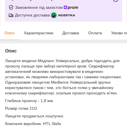
Замовлення під захистом
Доступна доставка
Опис
Характеристики
Доставка
Оплата
Умови п
Опис
Ланцети медичні Медланс Універсальні, добре підходять для
проколу пальця при заборі капілярної крові. Скарифікатор
автоматичний можливо використовувати в медичних
установах, як лікарями-лаборантами так і самими пацієнтами.
Одноразовим ланцетом Мedlance Універсальний зручно
користуватися також і тим, хто боїться голки у звичайному
класичному скарифікаторі, оскільки прокол проходить м'яко.
Глибина проколу - 1,8 мм
Розмір голки 21G
Ланцети продаються поштучно.
Компанія виробник: HTL Stefa