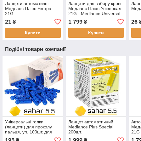
Ланцети автоматичні
Ланцети для забору крові
Ланц
Медланс Плюс Екстра
Медланс Плюс Універсал
Мед
21G
21G - Medlance Universal
21
1 799
26
₴
₴
Купити
Купити
Подібні товари компанії
Універсальні голки
Ланцет автоматичний
Авто
(ланцети) для проколу
Medlance Plus Special
Мед
пальця, уп. 100шт. для
200шт.
21G 
Контур ТС, Он Колл Плюс,
195
1 999
1 7
₴
₴