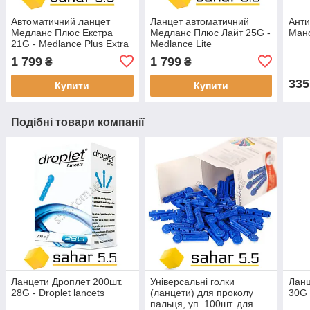
Автоматичний ланцет
Ланцет автоматичний
Анти
Медланс Плюс Екстра
Медланс Плюс Лайт 25G -
Мано
21G - Medlance Plus Extra
Medlance Lite
1 799
1 799
₴
₴
335
Купити
Купити
Подібні товари компанії
Ланцети Дроплет 200шт.
Універсальні голки
Ланц
28G - Droplet lancets
(ланцети) для проколу
30G 
пальця, уп. 100шт. для