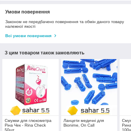
Умови повернення
Законом не передбачено повернення та обмін даного товару
належної якості
Всі умови повернення
З цим товаром також замовляють
Смужки для глюкометра
Ланцети медичні для
Смуж
Ріна Чек - Rina Check
Bionime, On Call
Рина
50шт.
100ш