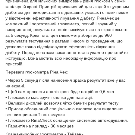
призначена для кількісних вимірювань рівня глюкози у свіжій
капілярній крові. Пристрій призначений для людей з цукровим
діабетом для використання в домашніх умовах і є помічником
у відстеженні ефективності лікування діабету. РинаЧек це
компактний і портативний глюкометр, легкий і зручний у
використанні, результати тестів висвічуються на екрані всього
за 5 секунд. Крім того, цей глюкометр зберігає до 960
результатів тестування з датами і часом їх проведення, що
дозволяє точно відслідковувати ефективність лікування
діабету. Перед початком виконання тестів уважно прочитайте
інструкцію. Вона містить всю необхідну інформацію про
пристрій.
Переваги глюкометра Ріна Чек:
• Через 5 секунд після нанесення зразка результат вже у вас
на екрані.
• Щоб вам провести аналіз крові буде потрібно 0,6 мкл.
• Глюкометр має зручні кнопки для навігації.
• Великий дисплей дозволяє чітко бачити результат тесту
• Прилад обладнаний спеціальною кнопкою для видалення
вже використаної тест-смужки.
• Глюкометр RinaCheck оснащений системою автокодування.
• Гарантія на прилад - 36 месяцев
Країна-виробник глюкометра - Тайвань