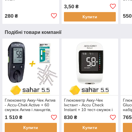
3,50
₴
280
550
₴
Купити
Подібні товари компанії
Глюкометр Акку-Чек Актив
Глюкометр Акку-Чек
Глюк
- Accu-Chek Active + 60
Інстант - Accu Check
Gluc
смужок Актив і ланцетів,
Instant + 10 тест-смужок і
набі
стартовий набір
ланцетів
ланц
1 510
830
765
₴
₴
Купити
Купити