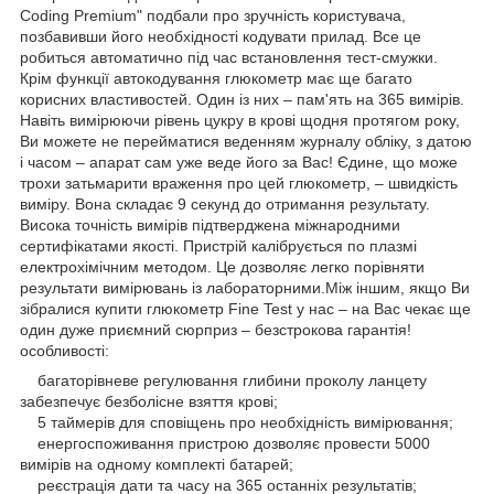
Coding Premium" подбали про зручність користувача,
позбавивши його необхідності кодувати прилад. Все це
робиться автоматично під час встановлення тест-смужки.
Крім функції автокодування глюкометр має ще багато
корисних властивостей. Один із них – пам'ять на 365 вимірів.
Навіть вимірюючи рівень цукру в крові щодня протягом року,
Ви можете не перейматися веденням журналу обліку, з датою
і часом – апарат сам уже веде його за Вас! Єдине, що може
трохи затьмарити враження про цей глюкометр, – швидкість
виміру. Вона складає 9 секунд до отримання результату.
Висока точність вимірів підтверджена міжнародними
сертифікатами якості. Пристрій калібрується по плазмі
електрохімічним методом. Це дозволяє легко порівняти
результати вимірювань із лабораторними.Між іншим, якщо Ви
зібралися купити глюкометр Fine Test у нас – на Вас чекає ще
один дуже приємний сюрприз – безстрокова гарантія!
особливості:
багаторівневе регулювання глибини проколу ланцету
забезпечує безболісне взяття крові;
5 таймерів для сповіщень про необхідність вимірювання;
енергоспоживання пристрою дозволяє провести 5000
вимірів на одному комплекті батарей;
реєстрація дати та часу на 365 останніх результатів;