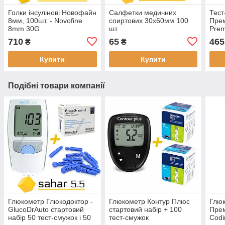
Голки інсулінові Новофайн
Салфетки медичних
Тест
8мм, 100шт. - Novofine
спиртових 30х60мм 100
Прем
8mm 30G
шт.
Prem
710
65
465
₴
₴
Купити
Купити
Подібні товари компанії
Глюкометр Глюкодоктор -
Глюкометр Контур Плюс
Глюк
GlucoDrAuto стартовий
стартовий набір + 100
Прем
набір 50 тест-смужок і 50
тест-смужок
Codi