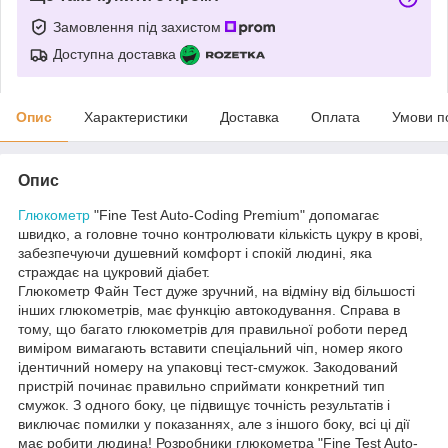
Замовлення під захистом
Доступна доставка
Опис
Характеристики
Доставка
Оплата
Умови п
Опис
Глюкометр
"Fine Test Auto-Coding Premium" допомагає
швидко, а головне точно контролювати кількість цукру в крові,
забезпечуючи душевний комфорт і спокій людині, яка
страждає на цукровий діабет.
Глюкометр Файн Тест дуже зручний, на відміну від більшості
інших глюкометрів, має функцію автокодування. Справа в
тому, що багато глюкометрів для правильної роботи перед
виміром вимагають вставити спеціальний чіп, номер якого
ідентичний номеру на упаковці тест-смужок. Закодований
пристрій починає правильно сприймати конкретний тип
смужок. З одного боку, це підвищує точність результатів і
виключає помилки у показаннях, але з іншого боку, всі ці дії
має робити людина! Розробники глюкометра "Fine Test Auto-