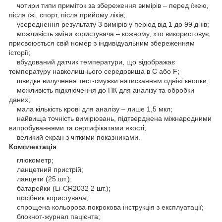
чотири типи приміток за збереження вимірів – перед їжею,
після їжі, спорт, після прийому ліків;
усереднення результату 3 вимірів у період від 1 до 99 днів;
можливість зміни користувача – кожному, хто використовує,
присвоюється свій номер з індивідуальним збереженням
історії;
вбудований датчик температури, що відображає
температуру навколишнього середовища в С або F;
швидке вилучення тест-смужки натисканням однієї кнопки;
можливість підключення до ПК для аналізу та обробки
даних;
мала кількість крові для аналізу – лише 1,5 мкл;
найвища точність вимірювань, підтверджена міжнародними
випробуваннями та сертифікатами якості;
великий екран з чіткими показниками.
Комплектація
глюкометр;
ланцетний пристрій;
ланцети (25 шт.);
батарейки (Li-CR2032 2 шт.);
посібник користувача;
спрощена кольорова покрокова інструкція з експлуатації;
блокнот-журнал пацієнта;