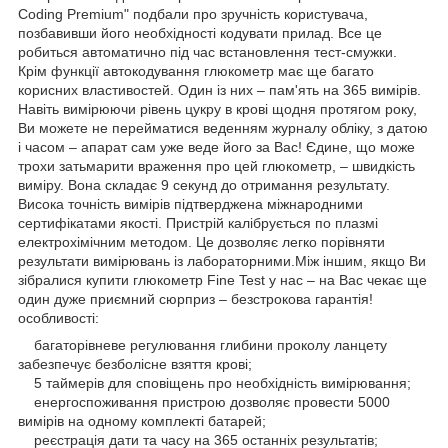
Coding Premium" подбали про зручність користувача,
позбавивши його необхідності кодувати прилад. Все це
робиться автоматично під час встановлення тест-смужки.
Крім функції автокодування глюкометр має ще багато
корисних властивостей. Один із них – пам'ять на 365 вимірів.
Навіть вимірюючи рівень цукру в крові щодня протягом року,
Ви можете не перейматися веденням журналу обліку, з датою
і часом – апарат сам уже веде його за Вас! Єдине, що може
трохи затьмарити враження про цей глюкометр, – швидкість
виміру. Вона складає 9 секунд до отримання результату.
Висока точність вимірів підтверджена міжнародними
сертифікатами якості. Пристрій калібрується по плазмі
електрохімічним методом. Це дозволяє легко порівняти
результати вимірювань із лабораторними.Між іншим, якщо Ви
зібралися купити глюкометр Fine Test у нас – на Вас чекає ще
один дуже приємний сюрприз – безстрокова гарантія!
особливості:
багаторівневе регулювання глибини проколу ланцету
забезпечує безболісне взяття крові;
5 таймерів для сповіщень про необхідність вимірювання;
енергоспоживання пристрою дозволяє провести 5000
вимірів на одному комплекті батарей;
реєстрація дати та часу на 365 останніх результатів;