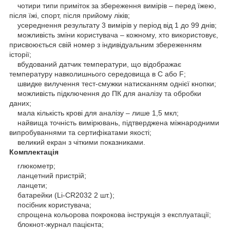
чотири типи приміток за збереження вимірів – перед їжею,
після їжі, спорт, після прийому ліків;
усереднення результату 3 вимірів у період від 1 до 99 днів;
можливість зміни користувача – кожному, хто використовує,
присвоюється свій номер з індивідуальним збереженням
історії;
вбудований датчик температури, що відображає
температуру навколишнього середовища в С або F;
швидке вилучення тест-смужки натисканням однієї кнопки;
можливість підключення до ПК для аналізу та обробки
даних;
мала кількість крові для аналізу – лише 1,5 мкл;
найвища точність вимірювань, підтверджена міжнародними
випробуваннями та сертифікатами якості;
великий екран з чіткими показниками.
Комплектація
глюкометр;
ланцетний пристрій;
ланцети;
батарейки (Li-CR2032 2 шт.);
посібник користувача;
спрощена кольорова покрокова інструкція з експлуатації;
блокнот-журнал пацієнта;