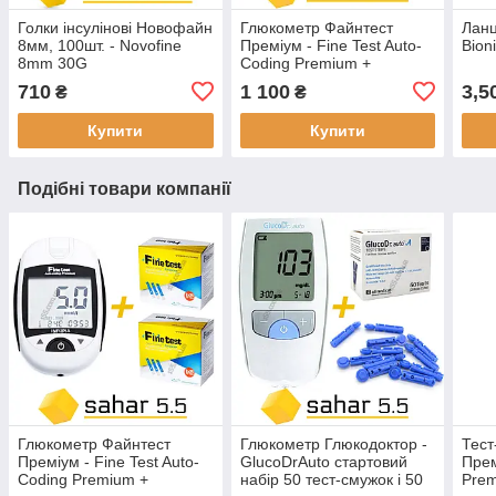
Голки інсулінові Новофайн
Глюкометр Файнтест
Ланц
8мм, 100шт. - Novofine
Преміум - Fine Test Auto-
Bion
8mm 30G
Coding Premium +
стартовий набір 100
710
1 100
3,5
₴
₴
смужок Файнтест
Купити
Купити
Подібні товари компанії
Глюкометр Файнтест
Глюкометр Глюкодоктор -
Тест
Преміум - Fine Test Auto-
GlucoDrAuto стартовий
Прем
Coding Premium +
набір 50 тест-смужок і 50
Prem