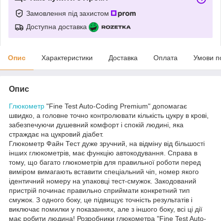
Замовлення під захистом
Доступна доставка
Опис
Характеристики
Доставка
Оплата
Умови п
Опис
Глюкометр
"Fine Test Auto-Coding Premium" допомагає
швидко, а головне точно контролювати кількість цукру в крові,
забезпечуючи душевний комфорт і спокій людині, яка
страждає на цукровий діабет.
Глюкометр Файн Тест дуже зручний, на відміну від більшості
інших глюкометрів, має функцію автокодування. Справа в
тому, що багато глюкометрів для правильної роботи перед
виміром вимагають вставити спеціальний чіп, номер якого
ідентичний номеру на упаковці тест-смужок. Закодований
пристрій починає правильно сприймати конкретний тип
смужок. З одного боку, це підвищує точність результатів і
виключає помилки у показаннях, але з іншого боку, всі ці дії
має робити людина! Розробники глюкометра "Fine Test Auto-