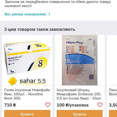
Законом не передбачено повернення та обмін даного товару
належної якості
Всі умови повернення
З цим товаром також замовляють
Голки інсулінові Новофайн
Інсуліновий Шприц
Ланц
8мм, 100шт. - Novofine
Микрофайн Embecta-100,
Bion
8mm 30G
0,5 мл (голка 8мм) - 10шт.
710
100
3,5
₴
₴/упаковка
Купити
Купити