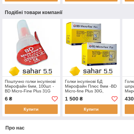
Подібні товари компанії
Поштучно голки інсулінові
Голки інсулінові БД
Голк
Мікрофайн 6мм, 100шт. -
Мікрофайн Плюс 8мм -BD
шпри
BD Micro-Fine Plus 31G
Micro-fine Plus 30G,
Мік
100шт.- 2 упаковки
100ш
6
1 500
430
₴
₴
Купити
Купити
Про нас