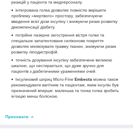
реакцій у пацієнта та медперсоналу.
інтегрована голка дозволяє повністю вирішити
проблему «мертвого» простору, забезпечуючи
введення всієї дози інсуліну і знижуючи ризик розвитку
декомпенсації діабету.
потрійне лазерне загострення вістря голки та
спеціальне запатентоване силіконове покриття
дозволяє мінімізувати травму тканин, знижуючи ризик
розвитку ліподистрофій.
точність дозування інсуліну забезпечене великою
шкалою, що нестирається, що дуже зручно для
пацієнтів з діабетичними ураженнями очей.
Інсуліновий шприц Micro-Fine
Embecta
можна також
рекомендувати вагітним та пацієнтам, яким інсулін був
призначений вперше: маленька та тонка голка зробить
ін'єкцію менш болісною.
Приховати