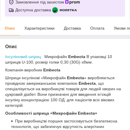
Замовлення під захистом
Доступна доставка
Опис
Характеристики
Доставка
Оплата
Умови п
Опис
Інсуліновий шприц
Микрофайн
Embecta
В упаковці 10
шприців U-100, розмір голки 0,30 (30G) х8мм.
Компанія-виробник
Embecta
Шприци інсулінові «Микрофайн
Embecta
» виробляються
провідною американською компанією
Embecta
, що
спеціалізується на виробництві товарів для людей хворих на
цукровий діабет. Вони призначені для введення ін'єкцій
інсуліну концентрацією 100 ОД. для пацієнтів всіх вікових
категорій.
Особливості шприца «Микрофайн
Embecta
»
При виробництві поршня застосовується безлатексна
технологія, що забезпечує відсутність алергічних