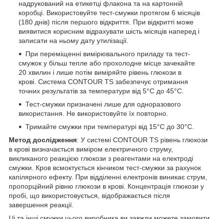
надрукований на етикетці флакона та на картонній
коробці. Використовуйте тест-смужки протягом 6 місяців
(180 днів) після першого відкриття. При відкритті може
виявитися корисним відрахувати шість місяців наперед і
записати на ньому дату утилізації.
При переміщенні вимірювального приладу та тест-
смужок у більш тепле або прохолодне місце зачекайте
20 хвилин і лише потім виміряйте рівень глюкози в
крові. Система CONTOUR TS забезпечує отримання
точних результатів за температури від 5°C до 45°C.
Тест-смужки призначені лише для одноразового
використання. Не використовуйте їх повторно.
Тримайте смужки при температурі від 15°C до 30°C.
Метод дослідження
: У системі CONTOUR TS рівень глюкози
в крові визначається виміром електричного струму,
викликаного реакцією глюкози з реагентами на електроді
смужки. Кров всмоктується кінчиком тест-смужки за рахунок
капілярного ефекту. При відділенні електронів виникає струм,
пропорційний рівню глюкози в крові. Концентрація глюкози у
пробі, що використовується, відображається після
завершення реакції.
Ці та інші смужки цього виробника ви завжди можете замовити