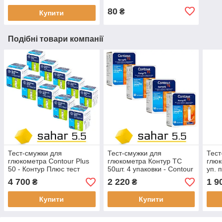
80
₴
Купити
Подібні товари компанії
Тест-смужки для
Тест-смужки для
Тест
глюкометра Contour Plus
глюкометра Контур ТС
глюк
50 - Контур Плюс тест
50шт. 4 упаковки - Contour
уп. 
смужки 10уп. по 50 шт .
TS
Плюс
4 700
2 220
1 9
₴
₴
50 ш
Купити
Купити