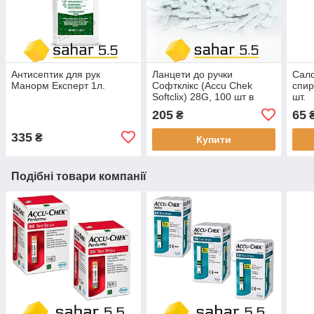
Антисептик для рук
Ланцети до ручки
Сал
Манорм Експерт 1л.
Софтклікс (Accu Chek
спир
Softclix) 28G, 100 шт в
шт.
упаковці
205
65
₴
335
₴
Купити
Подібні товари компанії